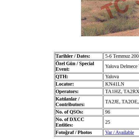
Tarihler / Dates:
5-6 Temmuz 2008 
Özel Gün / Special
Yalova Delmece Y
Event:
QTH:
Yalova
Locator:
KN41LN
Operators:
TA1HZ, TA2R
Katılanlar /
TA2JE, TA2OE
Contributors:
No. of QSOs:
96
No. of DXCC
25
Entities:
Fotoğraf / Photos
Var / Available