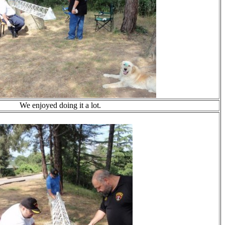
We enjoyed doing it a lot.