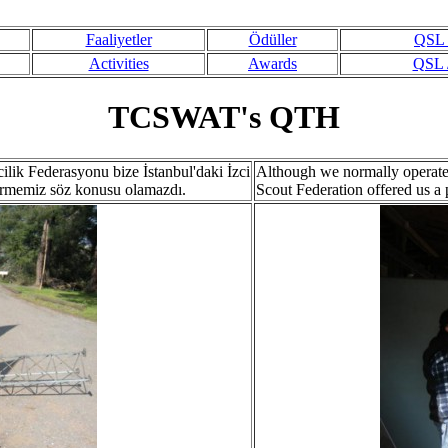
Faaliyetler
Ödüller
QSL /
Activities
Awards
QSL /
TCSWAT's QTH
ilik Federasyonu bize İstanbul'daki İzci
Although we normally operate 
evirmemiz söz konusu olamazdı.
Scout Federation offered us a