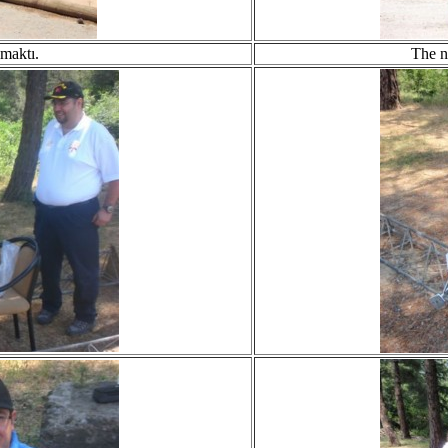
amaktı.
The n