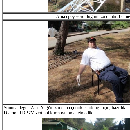
Ama epey yorulduğumuzu da itiraf etm
Sonuca değdi. Ama Yagi'mizin daha çoook işi olduğu için, hazırlıkla
Diamond BB7V vertikal kurmayı ihmal etmedik.