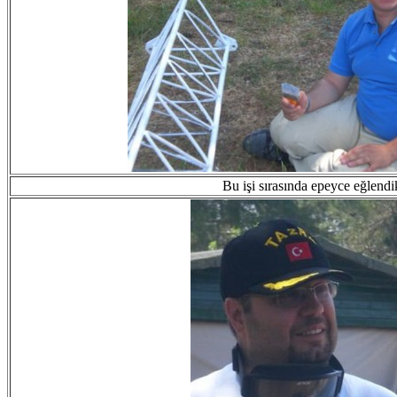
Bu işi sırasında epeyce eğlendi